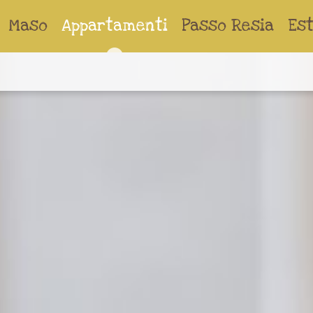
Maso
Appartamenti
Passo Resia
Es