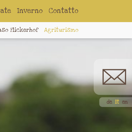
tate
Inverno
Contatto
aso Flickerhof
Agriturismo
de
it
en