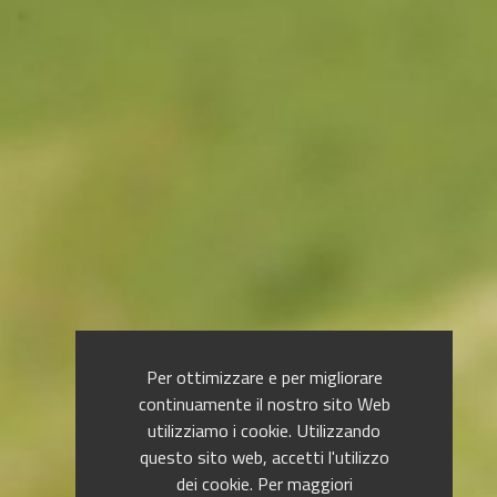
Per ottimizzare e per migliorare
continuamente il nostro sito Web
utilizziamo i cookie. Utilizzando
questo sito web, accetti l'utilizzo
dei cookie. Per maggiori