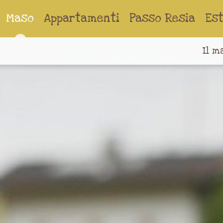
Maso
Appartamenti
Passo Resia
Es
Il m