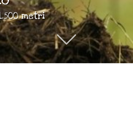
1.500 metri
smo
casa con i 3 appartamenti e nel 2011 il
i
maso venne preso in gestione dal figlio
Matthias. Un motivo di orgoglio è stato
nel 2013 il
premio
Alto Adige per