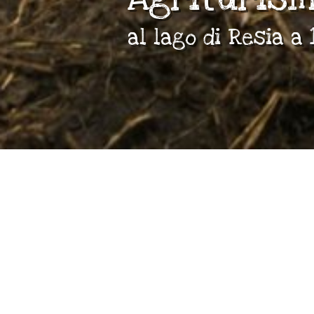
al lago di Resia a 
Flickerhof - Agrituri
Volete rilassarvi o aiutare ne
lavori?